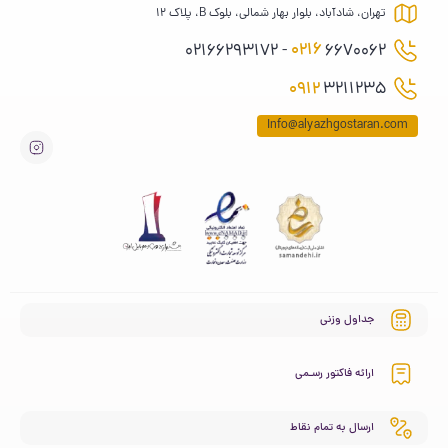
تهران، شادآباد، بلوار بهار شمالی، بلوک B، پلاک 12
0216
6670062 - 02166293172
0912
3211235
Info@alyazhgostaran.com
جداول وزنی
ارائه فاکتور رسـمی
ارسال به تمام نقاط