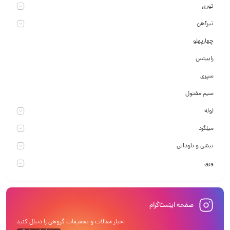
توری
تیرآهن
چهارپهلو
رابیتس
سپری
سیم مفتول
لوله
میلگرد
نبشی و ناودانی
ورق
صفحه اینستاگرام
اخبار مقالات و تخفیفات گروهی را دنبال کنید