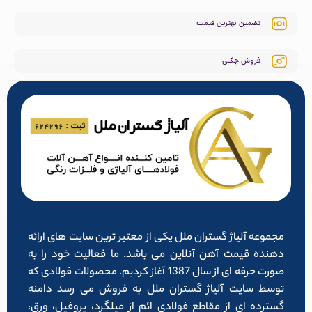
تضمین بهترین قیمت
فروش چکـی
مجموعه آلیاژ گستران ملل یکی از معتبر ترین سایت های ارائه
دهنده قیمت آهن آنلاین می باشد. ما فعالیت خود را به
صورت حرفه ای از سال 1387 آغاز کردیم. محصولات فولادی که
توسط سایت آلیاژ گستران ملل به فروش می رسد دامنه
گسترده ای از مقاطع فولادی ائم از میلگرد، پروفیل، ورق،