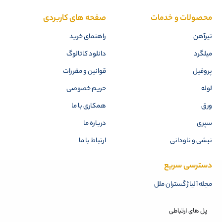
محصولات و خدمات
صفحه های کاربردی
تیرآهن
راهنمای خرید
میلگرد
دانلود کاتالوگ
پروفیل
قوانین و مقررات
لوله
حریم خصوصی
ورق
همکاری با ما
سپری
درباره ما
نبشی و ناودانی
ارتباط با ما
دسترسی سریع
مجله آلیاژ گستران ملل
پل های ارتباطی