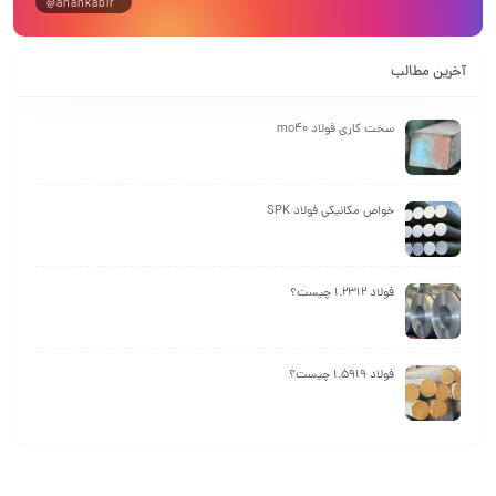
@ahankabir
آخرین مطالب
سخت کاری فولاد mo40
خواص مکانیکی فولاد SPK
فولاد 1.2312 چیست؟
فولاد 1.5919 چیست؟