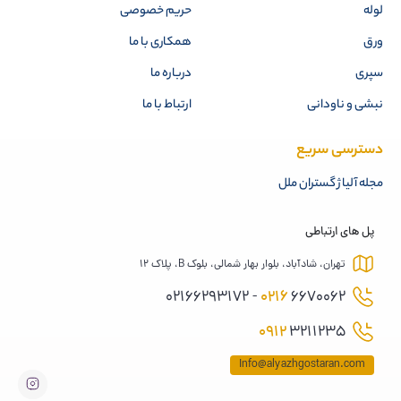
لوله
حریم خصوصی
ورق
همکاری با ما
سپری
درباره ما
نبشی و ناودانی
ارتباط با ما
دسترسی سریع
مجله آلیاژ گستران ملل
پل های ارتباطی
تهران، شادآباد، بلوار بهار شمالی، بلوک B، پلاک 12
0216
6670062 - 02166293172
0912
3211235
Info@alyazhgostaran.com