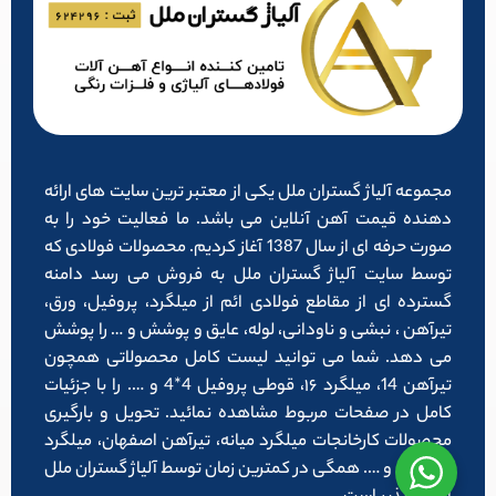
مجموعه آلیاژ گستران ملل یکی از معتبر ترین سایت های ارائه
دهنده قیمت آهن آنلاین می باشد. ما فعالیت خود را به
صورت حرفه ای از سال 1387 آغاز کردیم. محصولات فولادی که
توسط سایت آلیاژ گستران ملل به فروش می رسد دامنه
گسترده ای از مقاطع فولادی ائم از میلگرد، پروفیل، ورق،
تیرآهن ، نبشی و ناودانی، لوله، عایق و پوشش و … را پوشش
می دهد. شما می توانید لیست کامل محصولاتی همچون
تیرآهن 14، میلگرد ۱۶، قوطی پروفیل 4*4 و …. را با جزئیات
کامل در صفحات مربوط مشاهده نمائید. تحویل و بارگیری
محصولات کارخانجات میلگرد میانه، تیرآهن اصفهان، میلگرد
شاهرود و …. همگی در کمترین زمان توسط آلیاژ گستران ملل