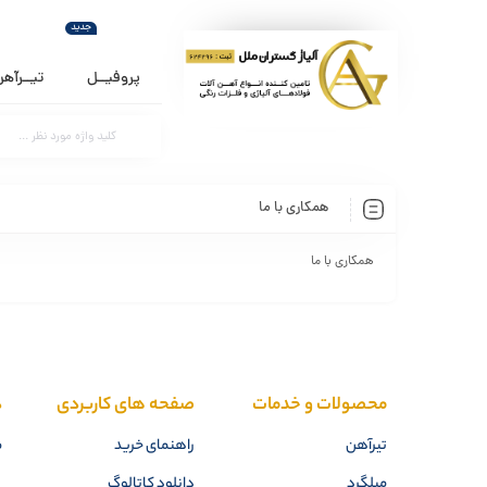
جدید
پروفیــل
تیــرآه
همکاری با ما
همکاری با ما
محصولات و خدمات
صفحه های کاربردی
د
تیرآهن
راهنمای خرید
م
میلگرد
دانلود کاتالوگ