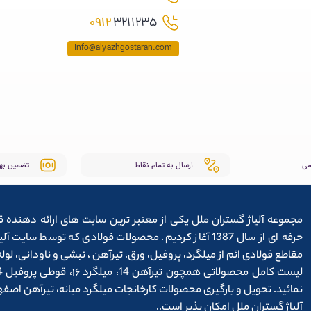
0912
3211235
Info@alyazhgostaran.com
می
ارسال به تمام نقاط
تضمین به
مجموعه آلیاژ گستران ملل یکی از معتبر ترین سایت های ارائه دهنده ق
حرفه ای از سال 1387 آغاز کردیم. محصولات فولادی که توس
مقاطع فولادی ائم از میلگرد، پروفیل، ورق، تیرآهن ، نبشی و ناودانی، ل
نمائید. تحویل و بارگیری محصولات کارخانجات میلگرد میانه، تیرآهن اص
آلیاژ گستران ملل امکان پذیر است..