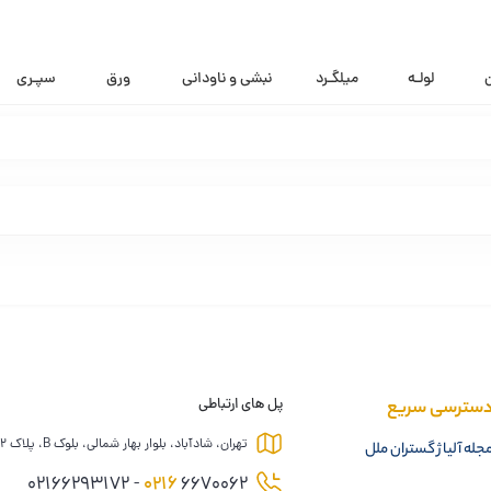
ن
لولـه
میلگـرد
نبشی و ناودانی
ورق
سپـری
سترسی سریع
پل های ارتباطی
تهران، شادآباد، بلوار بهار شمالی، بلوک B، پلاک 12
جله آلیاژ گستران ملل
0216
6670062 - 02166293172