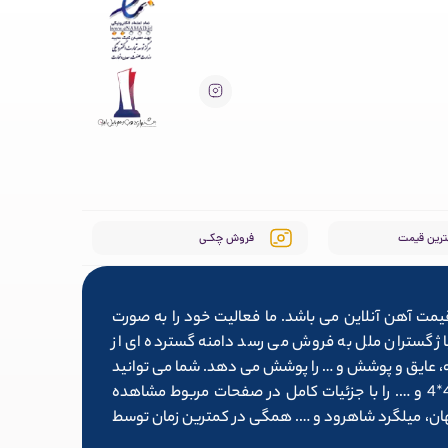
ترین قیمت
فروش چکـی
یمت آهن آنلاین می باشد. ما فعالیت خود را به صورت
ط سایت آلیاژ گستران ملل به فروش می رسد دامنه گسترده ای از
وله، عایق و پوشش و … را پوشش می دهد. شما می توانید
لیست کامل محصولاتی همچون تیرآهن 14، میلگرد ۱۶، قوطی پروفیل 4*4 و …. را با جزئیات کامل در صفحات مربوط مشاهده
فهان، میلگرد شاهرود و …. همگی در کمترین زمان توسط