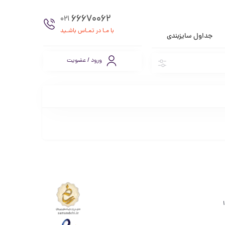
66670062
021
با مـا در تمـاس باشـید
جداول سایزبندی
ورود / عضویت