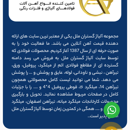
مجموعه آلیاژ گستران ملل یکی از معتبر ترین سایت های ارائه
دهنده قیمت آهن آنلاین می باشد. ما فعالیت خود را به
صورت حرفه ای از سال 1387 آغاز کردیم. محصولات فولادی که
توسط سایت آلیاژ گستران ملل به فروش می رسد دامنه
گسترده ای از مقاطع فولادی ائم از میلگرد، پروفیل، ورق،
تیرآهن ، نبشی و ناودانی، لوله، عایق و پوشش و … را پوشش
می دهد. شما می توانید لیست کامل محصولاتی همچون
تیرآهن 14، میلگرد ۱۶، قوطی پروفیل 4*4 و …. را با جزئیات
کامل در صفحات مربوط مشاهده نمائید. تحویل و بارگیری
محصولات کارخانجات میلگرد میانه، تیرآهن اصفهان، میلگرد
شاهرود و …. همگی در کمترین زمان توسط آلیاژ گستران ملل
امکان پذیر است..