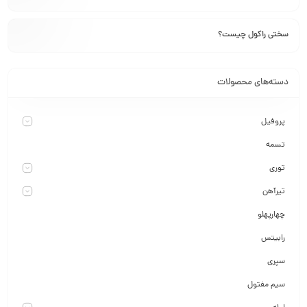
سختی راکول چیست؟
دسته‌های محصولات
پروفیل
تسمه
توری
تیرآهن
چهارپهلو
رابیتس
سپری
سیم مفتول