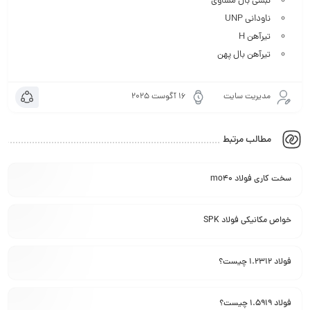
نبشی بال مساوی
ناودانی UNP
تیرآهن H
تیرآهن بال پهن
مدیریت سایت
16 آگوست 2025
مطالب مرتبط
سخت کاری فولاد mo40
خواص مکانیکی فولاد SPK
فولاد 1.2312 چیست؟
فولاد 1.5919 چیست؟