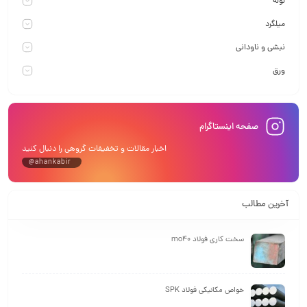
لوله
میلگرد
نبشی و ناودانی
ورق
صفحه اینستاگرام
اخبار مقالات و تخفیفات گروهی را دنبال کنید
@ahankabir
آخرین مطالب
سخت کاری فولاد mo40
خواص مکانیکی فولاد SPK