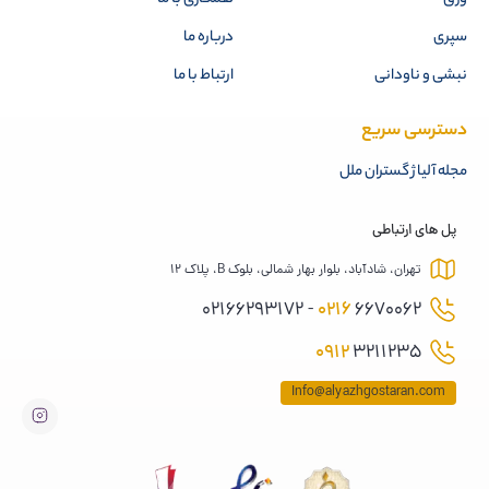
سپری
درباره ما
نبشی و ناودانی
ارتباط با ما
دسترسی سریع
مجله آلیاژ گستران ملل
پل های ارتباطی
تهران، شادآباد، بلوار بهار شمالی، بلوک B، پلاک 12
0216
6670062 - 02166293172
0912
3211235
Info@alyazhgostaran.com