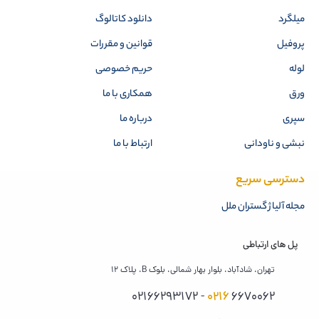
میلگرد
دانلود کاتالوگ
پروفیل
قوانین و مقررات
لوله
حریم خصوصی
ورق
همکاری با ما
سپری
درباره ما
نبشی و ناودانی
ارتباط با ما
دسترسی سریع
مجله آلیاژ گستران ملل
پل های ارتباطی
تهران، شادآباد، بلوار بهار شمالی، بلوک B، پلاک 12
0216
6670062 - 02166293172