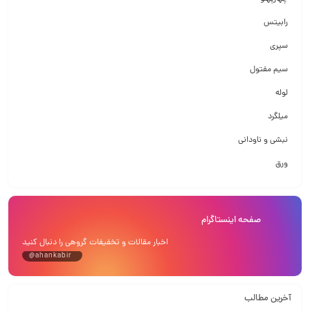
رابیتس
سپری
سیم مفتول
لوله
میلگرد
نبشی و ناودانی
ورق
صفحه اینستاگرام
اخبار مقالات و تخفیفات گروهی را دنبال کنید
@ahankabir
آخرین مطالب