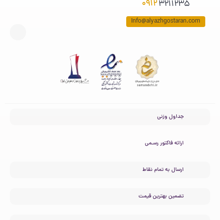
0912
3211235
Info@alyazhgostaran.com
جداول وزنی
ارائه فاکتور رسـمی
ارسال به تمام نقاط
تضمین بهترین قیمت