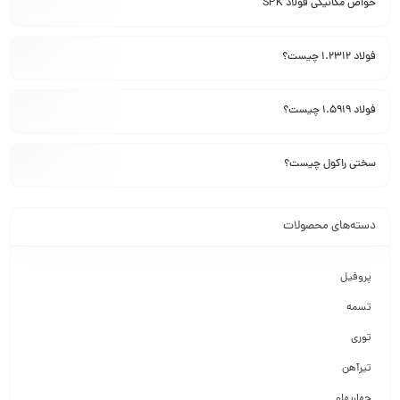
خواص مکانیکی فولاد SPK
فولاد 1.2312 چیست؟
فولاد 1.5919 چیست؟
سختی راکول چیست؟
دسته‌های محصولات
پروفیل
تسمه
توری
تیرآهن
چهارپهلو