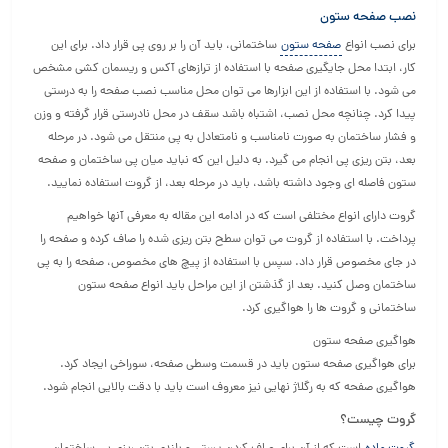
نصب صفحه ستون
برای نصب انواع
صفحه ستون
ساختمانی، باید آن را بر روی پی قرار داد. برای این
کار، ابتدا محل جایگیری صفحه با استفاده از ترازهای آکس و ریسمان کشی مشخص
می شود. با استفاده از این ابزارها می توان محل مناسب نصب صفحه را به درستی
پیدا کرد. چنانچه محل نصب، اشتباه باشد سقف در محل نادرستی قرار گرفته و وزن
و فشار ساختمان به صورت نامناسب و نامتعادل به پی منتقل می شود. در مرحله
بعد، بتن ریزی پی انجام می گیرد. به دلیل این که نباید میان پی ساختمان و صفحه
ستون فاصله ای وجود داشته باشد، باید در مرحله بعد، از گروت استفاده نمایید.
گروت دارای انواع مختلفی است که در ادامه این مقاله به معرفی آنها خواهیم
پرداخت. با استفاده از گروت می توان سطح بتن ریزی شده را صاف کرده و صفحه را
در جای مخصوص قرار داد. سپس با استفاده از پیچ های مخصوص، صفحه را به پی
ساختمان وصل کنید. بعد از گذشتن از این مراحل باید انواع صفحه ستون
ساختمانی و گروت ها را هواگیری کرد.
هواگیری صفحه ستون
برای هواگیری صفحه ستون باید در قسمت وسطی صفحه، سوراخی ایجاد کرد.
هواگیری صفحه که به رگلاژ نهایی نیز معروف است باید با دقت بالایی انجام شود.
گروت چیست؟