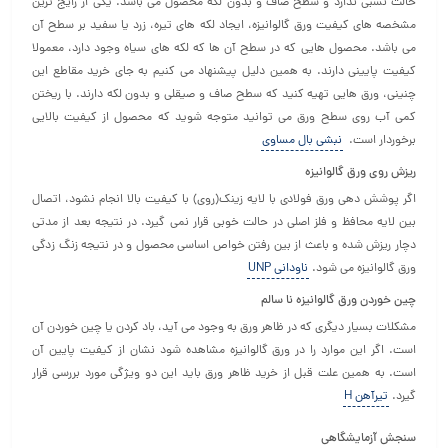
حالت نسبی ندارد و سطح صاف و بدون لکه محصول می باشد. یکی از رایج ترین
مشخصه های کیفیت ورق گالوانیزه، ایجاد لکه های تیره، زرد یا سفید بر سطح آن
می باشد. محصول هایی که در سطح آن ها که لکه های سیاه وجود دارد، معمولا
کیفیت پایینی دارند. به همین دلیل پیشنهاد می کنیم به جای خرید مقاطع این
چنینی، ورق هایی تهیه کنید که سطح صاف و صیقلی و بدون لکه دارند. با ریختن
کمی آب روی سطح ورق می توانید متوجه شوید که محصول از کیفیت بالایی
برخوردار است.
نبشی بال مساوی
ریزش روی ورق گالوانیزه
اگر پوشش دهی ورق فولادی با لایه زینک(روی) با کیفیت بالا انجام نشود، اتصال
بین لایه محافظ و فلز اصلی در حالت خوبی قرار نمی گیرد. در نتیجه بعد از مدتی
دچار ریزش شده و باعث از بین رفتن خواص اساسی محصول و در نتیجه زنگ زدگی
ورق گالوانیزه می شود.
ناودانی UNP
چین خوردن ورق گالوانیزه نا سالم
مشکلات بسیار دیگری که در ظاهر ورق به وجود می آید، باد کردن یا چین خوردن آن
است. اگر این موارد را در ورق گالوانیزه مشاهده شود نشان از کیفیت پایین آن
است. به همین علت قبل از خرید ظاهر ورق باید این دو ویژگی مورد بررسی قرار
گیرد.
تیرآهن H
سنجش آزمایشگاهی