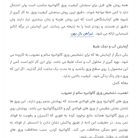
همه روش های قبل برای سنجش کیفیت ورق گالوانیزه مناسب است ولی احتمال
دارد با کمی خطا مواجه شوند. دقیق ترین روش سنجش کیفیت ورق، به کار گیری از
شیوه های آزمایشگاهی است که این روش هزینه و زمان بیشتری نیاز دارند ولی
دقیق تر هستند و زودتر شما را به نتیجه می رسانند. این آزمایش در برگه آنالیز
شیمیایی ارائه می شود.
تیرآهن بال پهن
آزمایش آب و نمک غلیظ
یکی دیگر از آزمایش ها که برای تشخیص ورق گالوانیزه سالم و معیوب به کاربرده می
شود، بهره گیری از محلول آب و نمک غلیظ می باشد. برای این کار لازم است کمی از
این محصول را روی سطح ورق بکشید و به مدت یک ساعت کنار گذارید. اگر این که
ورق دچار زنگ زدگی شود، کیفیت بالایی ندارد.
مقاله کامل
اهمیت تشخیص ورق گالوانیزه سالم از معیوب
ورق های گالوانیزه ورق های فولادی هستند که پوشش عنصر روی دارند. این ورق ها
شامل بخش عظیمی از ورق های فولادی گرم و الکتروگالوانیزه می باشد. پوشش روی
در ورق گالوانیزه همانند مانع برخورد کرده به طوری که اکسیژن و رطوبت به فولاد
نمی رسد. در حقیقت این لایه از طریق واکنش نشان دادن با اتمسفر، از فولاد به
بهترین نحو ممکن محافظت می کند. گالوانیزه کردن، سبب محافظت ورق های
فولادی در مقابل خوردگی می شود.