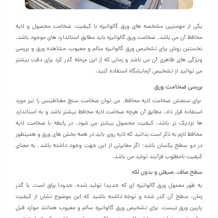
یکی از مهمترین مشخصه های ورق گالوانیزه با کیفیت، ضخامت محصول و لایه
محافظ آن می باشد. ضخامت ورق گالوانیزه باید مطابق استاندارد های موجود باشد.
نخستین روش برای تشخیص ورق گالوانیزه سالم و معیوب، مشاهده ورق و بررسی
ویژگی های ظاهری آن می باشد و زمانی که از این مرحله گذر کرد برای دقت بیشتر
می توانید از تشخیص آزمایشگاه استفاده کنید.
بررسی ضخامت ورق
برای سنجش ضخامت لایه محافظ، می توان ضخامت سنج مغناطیسی را نیز مورد
استفاده قرار داد. مطابق آن هرچه ضخامت لایه محافظ بیشتر باشد و به استاندارد
ها نزدیک تر باشد، کیفیت محصول بیشتر می شود. در رابطه با ضخامت لایه
محافظ لازم به ذکر است بدانید که لایه روی باید در همه بخش های ورق و همینطور
در دو سطح یکسان باشد؛ اگر مغایرتی از این جهت وجود داشته باشد، به معنای
کیفیت نامطلوب فرآیند تولید می باشد.
سطح صاف، صیقلی و بدون لکه
به طور معمول ورق گالوانیزه ای که جدیدا تولید شده، حدودا براق است. با گذر
زمان، سطح آن کدر شده و توجه داشته باشید که این موضوع نشان از کیفیت
پایین ورق نیست. برای تشخیص ورق گالوانیزه سالم و معیوب همانند موارد قبل