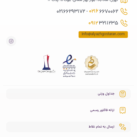
تهران، شادآباد، بلوار بهار شمالی، بلوک B، پلاک 12
0216
6670062 - 02166293172
0912
3211235
Info@alyazhgostaran.com
جداول وزنی
ارائه فاکتور رسـمی
ارسال به تمام نقاط