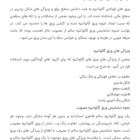
ورق های فولادی گالوانیزه به علت داشتن سطح براق و ویژگی های شکل پذیری در
سطح عالی، شناخته شده اند. با این وجود بعضی از مشکلات و یا لکه های سطحی
که سبب ایجاد شوره ورق گالوانیزه شده و کارایی ورق ها را محدود می کند. در
نهایت شیوه تشخیص ورق گالوانیزه سالم از معیوب حائز اهمیت بوده که باعث
صرفه جویی در هزینه و بهبود عملکرد و خواص سازه با این مدل ورق می شود.
ویژگی های ورق گالوانیزه
بعضی از ویژگی های ورق های گالوانیزه که برای کاربرد های گوناگون مورد استفاده
قرار می گیرد، به شرح زیر است:
مقاوم در مقابل خوردگی و زنگ زدگی
شکل پذیری
کیفیت سطح
قابلیت جوشکاری
امکان رنگ آمیزی راحت
نحوه تشخیص ورق گالوانیزه معیوب
یک ورق گالوانیزه سالم ظاهری استاندارد و بدون هر گونه مشکل دارد. وجود هر
خراش، لکه، ناپیوستگی در پوشش، تفاوت رنگ و… نشان از ورق گالوانیزه معیوب
است. نحوه تشخیص ورق گالوانیزه سالم از معیوب با اطلاع از ویژگی های یک ورق
سالم، ممکن است. با مقایسه ویژگی های ورق موجود با یک ورق گالوانیزه سالم و