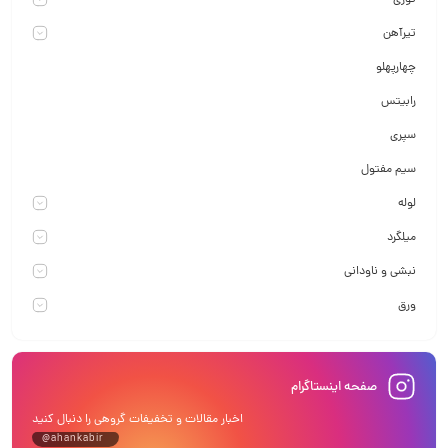
تیرآهن
چهارپهلو
رابیتس
سپری
سیم مفتول
لوله
میلگرد
نبشی و ناودانی
ورق
صفحه اینستاگرام
اخبار مقالات و تخفیفات گروهی را دنبال کنید
@ahankabir