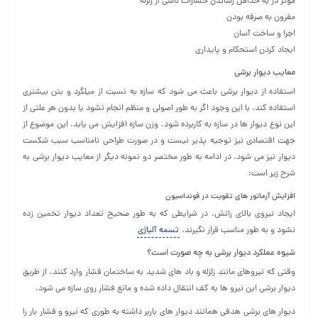
موثر در به حداقل رساندن خسارات ناشی از زلزله
مقرون به صرفه بودن
اجرا و ساخت آسان
ایجاد کردن استحکام و پایداری
معایب دیوار برشی
استفاده از دیوار برشی باعث می شود که سازه به نسبت از میلگرد و بتن بیشتری
استفاده کند. با این وجود اگر به طور اصولی و منظم انجام نشود یا بدون هر علتی از
این نوع دیوار ها در سازه به کاربرده شود، وزن سازه افزایش می یابد. این موضوع از
جهت اقتصادی نیز توجیه پذیر نیست و در صورت طراحی نامناسب سبب شکست
دیوار نیز می شود. در ادامه به طور مختصر دو نمونه دیگر از معایب دیوار برشی به
شرح زیر است:
افزایش آرماتور های تقویت در فونداسیون
ایجاد نیروی بالای رانش، در شرایطی که به طور صحیح تعداد دیوار تخمین زده
نشود و به طور مناسب قرار نگیرند.
تسمه آلیاژی
شیوه عملکرد دیوار برشی به چه صورت است؟
وقتی که نیروهای مانند زلزله و باد های شدید به ساختمان فشار وارد کنند، از طریق
دیوار برشی این نیرو ها به کف انتقال داده شده و مانع فشار روی سازه می شود.
دیوار های برشی هدفی همانند دیوار های باربر داشته به طوری که نیرو و فشار بار را