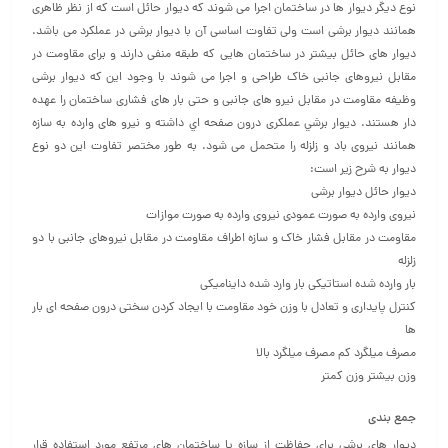
نوع دیگر دیوار ها در ساختمان اجرا می شوند که دیوار حائل است که از نظر ظاهری
همانند دیوار برشی است ولی تفاوت اساسی آن با دیوار برشی در عملکرد می باشد.
دیوار های حائل بیشتر در ساختمان هایی که طبقه منفی دارند و برای مقاومت در
مقابل نیروهای جانبی خاک طراحی و اجرا می شوند با وجود این که دیوار برشی
وظیفه مقاومت در مقابل نیرو های جانبی و حتی بار های فشاری ساختمان را عهده
دار هستند. دیوار برشي عملكرى درون صفحه اي داشته و نيرو های وارده به سازه
همانند نیروی باد و زلزله را متحمل می شود. به طور مختصر تفاوت این دو نوع
دیوار به شرح زیر است:
دیوار حائل دیوار برشی
نیروی وارده به صورت عمودی نیروی وارده به صورت موازات
مقاومت در مقابل فشار خاک و سازه اطراف مقاومت در مقابل نیروهای جانبی با دو
زلزله
بار وارده شده استاتیکی بار وارد شده داینامیکی
کنترل پایداری و تعادل با وزن خود مقاومت با ایجاد کردن سختی درون صفحه ای بار
ها
مصرف میلگرد کم مصرف میلگرد بالا
وزن بیشتر وزن کمتر
جمع بندی
دیوار های برشی برای حفاظت از سازه یا ساختمان های مرتفع مورد استفاده قرار