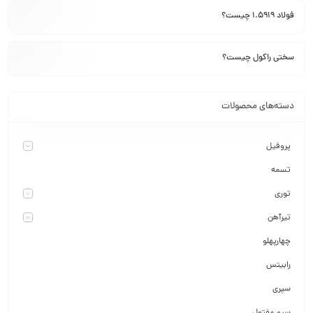
فولاد 1.5919 چیست؟
سختی راکول چیست؟
دسته‌های محصولات
پروفیل
تسمه
توری
تیرآهن
چهارپهلو
رابیتس
سپری