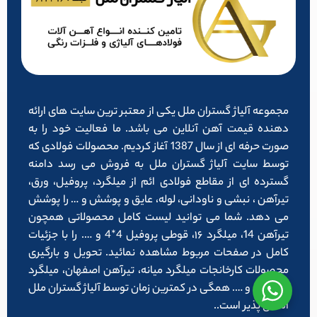
مجموعه آلیاژ گستران ملل یکی از معتبر ترین سایت های ارائه
دهنده قیمت آهن آنلاین می باشد. ما فعالیت خود را به
صورت حرفه ای از سال 1387 آغاز کردیم. محصولات فولادی که
توسط سایت آلیاژ گستران ملل به فروش می رسد دامنه
گسترده ای از مقاطع فولادی ائم از میلگرد، پروفیل، ورق،
تیرآهن ، نبشی و ناودانی، لوله، عایق و پوشش و … را پوشش
می دهد. شما می توانید لیست کامل محصولاتی همچون
تیرآهن 14، میلگرد ۱۶، قوطی پروفیل 4*4 و …. را با جزئیات
کامل در صفحات مربوط مشاهده نمائید. تحویل و بارگیری
محصولات کارخانجات میلگرد میانه، تیرآهن اصفهان، میلگرد
شاهرود و …. همگی در کمترین زمان توسط آلیاژ گستران ملل
امکان پذیر است..