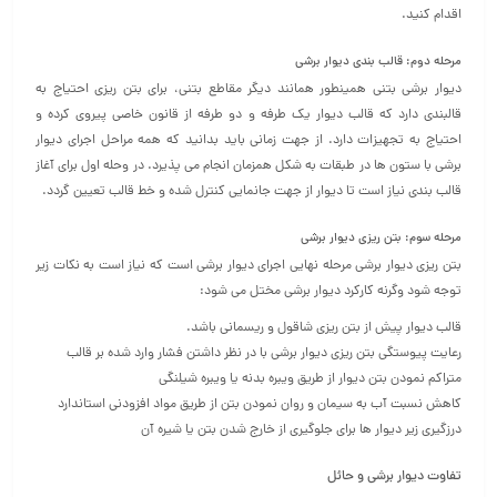
اقدام کنید.
مرحله دوم: قالب بندی دیوار برشی
دیوار برشی بتنی همینطور همانند دیگر مقاطع بتنی، برای بتن ریزی احتیاج به
قالبندی دارد که قالب دیوار یک طرفه و دو طرفه از قانون خاصی پیروی کرده و
احتیاج به تجهیزات دارد. از جهت زمانی باید بدانید که همه مراحل اجرای دیوار
برشی با ستون ها در طبقات به شکل همزمان انجام می پذیرد. در وحله اول برای آغاز
قالب بندی نیاز است تا دیوار از جهت جانمایی کنترل شده و خط قالب تعیین گردد.
مرحله سوم: بتن ریزی دیوار برشی
بتن ریزی دیوار برشی مرحله نهایی اجرای دیوار برشی است که نیاز است به نکات زیر
توجه شود وگرنه کارکرد دیوار برشی مختل می شود:
قالب دیوار پیش از بتن ریزی شاقول و ریسمانی باشد.
رعایت پیوستگی بتن ریزی دیوار برشی با در نظر داشتن فشار وارد شده بر قالب
متراکم نمودن بتن دیوار از طریق ویبره بدنه یا ویبره شیلنگی
کاهش نسبت آب به سیمان و روان نمودن بتن از طریق مواد افزودنی استاندارد
درزگیری زیر دیوار ها برای جلوگیری از خارج شدن بتن یا شیره آن
تفاوت دیوار برشی و حائل