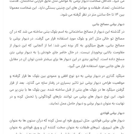
می گیرد. حداقل ضخامت دیوار برشی به عواملی مثل عایق حرارتی ساختمان، قدمت
ساختمان، تعداد طبقات و عوامل های این چنینی بستگی دارد. این ضخامت معمولا
بین ۱۴ تا ۵۰ سانتی متر در نظر گرفته می شود.
دیوار برشی مصالح بنایی
در گذشته این دیوار از مصالح ساختمانی به اسم بلوک بتنی ساخته می شد که در آن
مصالح تو خالی مثل آجر و بلوک مورد استفاده قرار می گرفت. در دیوار برشی با
مصالح بنایی، هیچ میلگردی به کار برده نمی شد؛ اما از آنجایی که این دیوار از
مقاومت بالایی برخوردار نیست، در حال حاضر جای خودش را به دیوار برشی بتن
مسلح داده است. آرماتور بندی در این دیوار ها برای بیشتر شدن توان آن در مقابل
بار های جانبی مورد استفاده قرار می گیرد.
میلگرد گذاری در دیوار برشی به دو نوع افقی و عمودی بین بلوک ها قرار گرفته و
موقعیت طراحی دیوار برشی نیز تاثیر بسیاری در رفتار سازه می گذارد. بعد از قرار
گرفتن میلگرد ها در بلوک های بتنی از قبل ساخته شده، بین بلوک ها با بتن پر می
شود. این نوع دیوار های برشی می توانند بارهای گوناگونی را تحمل کرده و در
نهایت به عنوان دیوار برشی و دیوار حامل عمل نمایند.
دیوار برشی فولادی
دیوار های برشی فولادی، مثل تیرورق طره ای عمل کرده که درآن ستون ها به عنوان
بال های تیرورق، تیرهای طبقات به عنوان سخت کننده آن و ورق فولادی به عنوان