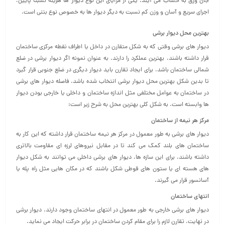
جان ورق به حساب می آیند. یکی از مزایای این نوع دیوار ها هزینه نسبتا پایین،
اجرای سریع و آسان و وزن کم نسبت به دیگر دیوار ها به خصوص نوع بتنی است.
بهترین محل دیوار برشی
دیوار های برشی وقتی که به شکل متقارن در داخل یا اطراف نقطه مرکزی ساختمان
قرار داشته باشند، بهترین عملکرد را دارند. به عنوان نمونه اگر دیوار برشی در ضلع
شمالی ساختمان باشد، برای ایجاد تقارن باید دیوار دیگری در ضلع جنوبی قرار گیرد
تا بدین شکل بهترین محل دیوار برشی انتخاب شده باشد. فاصله دیوار های برشی
در ساختمان به عوامل مختلفی مثل اندازه ساختمان و داخلی یا خارجی بودن دیوار
ها وابسته است. به شکل کلی بهترین محل به شرح زیر است:
مرکز هر نیمه از ساختمان
دیوار های برشی به طور معمول در مرکز هر نیمه ساختمان قرار داشته که این کار به
ساختمان های بلند کمک می کند تا در مقابل نیروهای لرزه ای مقاومت بالاتری
داشته باشند. برای این سازه ها، دیوار های برشی داخلی می توانند به شکل دیوار
های هسته ای یا ستون های قوطی شکل باشند که در مکان هایی مثل راه پله یا
آسانسور قرار می گیرند.
انتهای ساختمان
دیوار های برشی خارجی به طور معمول در انتهای ساختمان وجود دارند. دیوار برشی
در نهایت، تقارن لازم را برای مقام کردن ساختمان در برابر حرکت ایجاد می نماید.