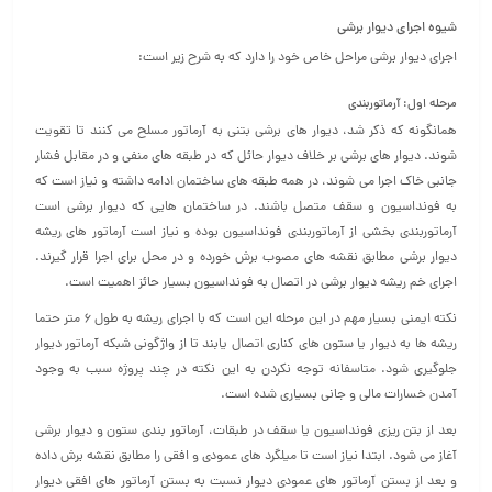
شیوه اجرای دیوار برشی
اجرای دیوار برشی مراحل خاص خود را دارد که به شرح زیر است:
مرحله اول: آرماتوربندی
همانگونه که ذکر شد، دیوار های برشی بتنی به آرماتور مسلح می کنند تا تقویت
شوند. دیوار های برشی بر خلاف دیوار حائل که در طبقه های منفی و در مقابل فشار
جانبی خاک اجرا می شوند، در همه طبقه های ساختمان ادامه داشته و نیاز است که
به فونداسیون و سقف متصل باشند. در ساختمان هایی که دیوار برشی است
آرماتوربندی بخشی از آرماتوربندی فونداسیون بوده و نیاز است آرماتور های ریشه
دیوار برشی مطابق نقشه های مصوب برش خورده و در محل برای اجرا قرار گیرند.
اجرای خم ریشه دیوار برشی در اتصال به فونداسیون بسیار حائز اهمیت است.
نکته ایمنی بسیار مهم در این مرحله این است که با اجرای ریشه به طول ۶ متر حتما
ریشه ها به دیوار یا ستون های کناری اتصال یابند تا از واژگونی شبکه آرماتور دیوار
جلوگیری شود. متاسفانه توجه نکردن به این نکته در چند پروژه سبب به وجود
آمدن خسارات مالی و جانی بسیاری شده است.
بعد از بتن ریزی فونداسیون یا سقف در طبقات، آرماتور بندی ستون و دیوار برشی
آغاز می شود. ابتدا نیاز است تا میلگرد های عمودی و افقی را مطابق نقشه برش داده
و بعد از بستن آرماتور های عمودی دیوار نسبت به بستن آرماتور های افقی دیوار