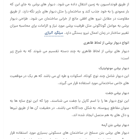
از طریق فونداسیون به زمین انتقال داده می شود. دیوار های برشی به جای این که
بار عمودی را به خود جذب کند و ساختمان را مثل دیوار های باربر نگه دارد، از طریق
مقاومت در مقابل نیرو های افقی مانع از خرابی ساختمان می شود. طراحی دیوار
برشی به عوامل گوناگونی مثل ظرفیت برشی مورد نیاز و الزامات برای محاسبه میزان
تغییر ساختار در زمان اعمال نیرو بستگی دارد.
میلگرد آلیاژی
انواع دیوار برشی از لحاظ ظاهری
دیوار های برشی از لحاظ ظاهری به چند دسته تقسیم می شوند که به شرح زیر
است:
دیوار برشی مونولیتیک
این دیوار شامل چند نوع کوتاه، اسکوات و طره ای می باشد که هر یک در موقعیت
های خاص ساختمانی مورد استفاده قرار می گیرند.
دیوار برشی جفت
این نوع دیوار ها را با اسم کاپل یا جفت می شناسند. چرا که این نوع سازه ها به
عنوان مقاطع پیوسته، به شکل جداگانه می باشند. در حقیقت آن ها از طریق تیرها
و دال های به هم متصل ایجاد شده اند.
دیوار برشی بتن آرمه
دیوار های برشی بتن مسلح در ساختمان های مسکونی بسیاری مورد استفاده قرار