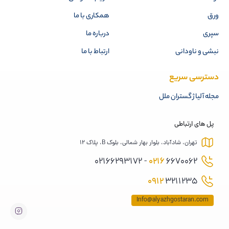
ورق
همکاری با ما
سپری
درباره ما
نبشی و ناودانی
ارتباط با ما
دسترسی سریع
مجله آلیاژ گستران ملل
پل های ارتباطی
تهران، شادآباد، بلوار بهار شمالی، بلوک B، پلاک 12
0216
6670062 - 02166293172
0912
3211235
Info@alyazhgostaran.com