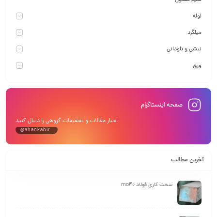
سیم مفتول
لوله
میلگرد
نبشی و ناودانی
ورق
صفحه اینستاگرام
اخبار مقالات و تخفیفات گروهی را دنبال کنید
@ahankabir
آخرین مطالب
سخت کاری فولاد mo40