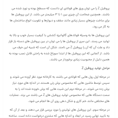
پروفیل Z را می توان ورق های فولادی ای دانست که مسطح بوده و نورد شده می
باشند. همچنین ضخامت آن چیزی بین 1 تا 3 میلیمتر می باشد. از این پروفیل ها
برای ساخت چیزهای بسیار زیادی مانند سقف و دیوارها و تقویت انواع ساختمان ها
به کار می رود.
این پروفیل ها به وسیله فولادهای گالوانیزه کششی با کیفیت بسیار خوب و بالا به
تولید می رسند. این سری از پروفیل ها را می توان در بین پروفیل های دسته باز قرار
داد و علت آن که آن را پروفیل Z می نامند، شکل آن است که شبیه این حرف می
باشد. از آنجایی که این پروفیل ها از ابتدا سوراخ شده به راحتی قابل نصب بوده به
همین دلیل از محبوبیت زیادی برخوردار می باشند.
مراحل تولید پروفیل Z
در مرحله اول رول هایی که فولادی می باشند به کارخانه مورد نظر آورده می شوند و
سپس توسط ماشین هایی که مخصوص برش زنی هستند در اندازه های مورد نیاز
برش زده می شوند. در مرحله دوم این شیت هایی که برش خورده شده اند را به
سمت دستگاه هایی که مخصوص تولید پروفیل های Z می باشند می برند، عملیات
های مختلفی مانند خم کاری و شکل دهی روی آن ها انجام می شود.
در مرحله سوم، این پروفیل های تولیدی را مورد بررسی قرار می دهند و بعد از آن که
به تایید نهایی رسید در ابعاد و اندازه هایی که مشتری درخواست داده است، ساخته