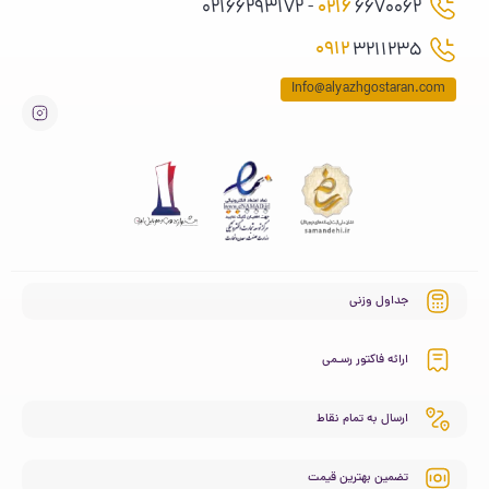
0216
6670062 - 02166293172
0912
3211235
Info@alyazhgostaran.com
جداول وزنی
ارائه فاکتور رسـمی
ارسال به تمام نقاط
تضمین بهترین قیمت