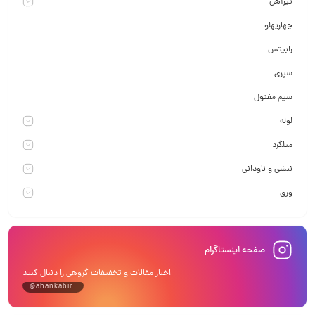
تیرآهن
چهارپهلو
رابیتس
سپری
سیم مفتول
لوله
میلگرد
نبشی و ناودانی
ورق
صفحه اینستاگرام
اخبار مقالات و تخفیفات گروهی را دنبال کنید
@ahankabir