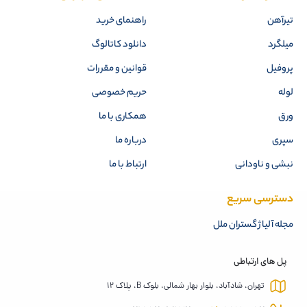
تیرآهن
راهنمای خرید
میلگرد
دانلود کاتالوگ
پروفیل
قوانین و مقررات
لوله
حریم خصوصی
ورق
همکاری با ما
سپری
درباره ما
نبشی و ناودانی
ارتباط با ما
دسترسی سریع
مجله آلیاژ گستران ملل
پل های ارتباطی
تهران، شادآباد، بلوار بهار شمالی، بلوک B، پلاک 12