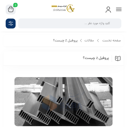
0
صفحه نخست
مقالات
پروفیل z چیست؟
پروفیل z چیست؟