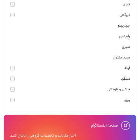
توری
تیرآهن
چهارپهلو
رابیتس
سپری
سیم مفتول
لوله
میلگرد
نبشی و ناودانی
ورق
صفحه اینستاگرام
اخبار مقالات و تخفیفات گروهی را دنبال کنید