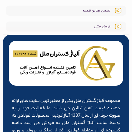
تضمین بهترین قیمت
فروش چکـی
مجموعه آلیاژ گستران ملل یکی از معتبر ترین سایت های ارائه
دهنده قیمت آهن آنلاین می باشد. ما فعالیت خود را به
صورت حرفه ای از سال 1387 آغاز کردیم. محصولات فولادی که
توسط سایت آلیاژ گستران ملل به فروش می رسد دامنه
گسترده ای از مقاطع فولادی ائم از میلگرد، پروفیل، ورق،