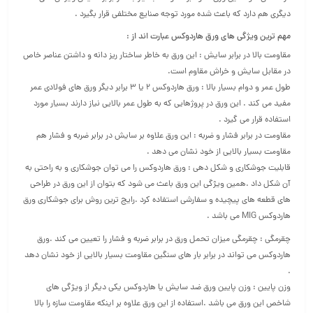
دیگری هم دارد که باعث شده مورد توجه صنایع مختلفی قرار بگیرد .
مهم ترین ویژگی های ورق هاردوکس عبارت اند از :
مقاومت بالا در برابر سایش : این ورق به خاطر ساختار ریز دانه و داشتن عناصر خاص
در مقابل سایش و خراش مقاوم است.
طول عمر و دوام بسیار بالا : ورق هاردوکس ۲ یا ۳ برابر دیگر ورق های فولادی عمر
مفید می کند . این ورق در پروژهایی که به طول عمر بالایی نیاز دارند بسیار مورد
استفاده قرار می گیرد .
مقاومت در برابر فشار و ضربه : این ورق علاوه بر سایش در برابر ضربه و فشار هم
مقاومت بسیار بالایی از خود نشان می دهد .
قابلیت جوشکاری و شکل دهی : ورق هاردوکس را می توان جوشکاری و به راحتی به
آن شکل داد .همین ویژگی این ورق باعث می شود که بتوان از این ورق در طراحی
های قطعه های پیچیده و سفارشی استفاده کرد .رایج ترین روش برای جوشکاری ورق
هاردوکس MIG می باشد .
چقرمگی : چقرمگی میزان تحمل ورق در برابر ضربه و فشار را تعیین می کند .ورق
هاردوکس می تواند در برابر بار های سنگین مقاومت بسیار بالایی از خود نشان دهد
.
وزن پایین : وزن پایین ورق ضد سایش یا هاردوکس یکی دیگر از ویژگی های
شاخص این ورق می باشد .استفاده از این ورق علاوه بر اینکه مقاومت سازه را بالا