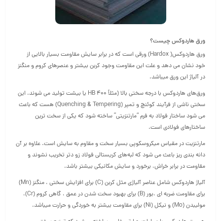
ورق هاردوکس چیست؟
ورق هاردوکس( Hardox) ورقی است که در برابر سایش مقاومت بسیار بالایی از
خود نشان می دهد و علت این مقاومت وجود کربن بیشتر و عنصرهای کروم و منگنز
در آلیاژ این ورق میباشد.
ورق‌های هاردوکس با درجه سختی بالا (مثلاً ۴۰۰ HB یا بیشت تولید می ‌شوند. این
سختی ناشی از فرآیند کوئنچ و تمپر (Quenching & Tempering) هست که باعث
می‌ شود ساختار فولاد به فرم “مارتنزیتی” ساخته شود که یکی از سخت ‌ترین
ساختارهای فولادی است.
مارتنزیت در مقیاس میکروسکوپی بسیار سخت و مقاوم به سایش است. علاوه بر آن
دانه ‌بندی ریز باعث می ‌شود که لبه‌های کریستالی فولاد زو دتر تخریب نشوند و
مقاومت در برابر خراش، برخورد و سایش مکانیکی بیشتر باشد.
آلیاژ هاردوکس شامل عناصر آلیاژی مثل کربن (C) برای افزایش سختی ، منگنز (Mn)
برای مقاومت ضربه‌ ای ،بور (B) برای بهبود سخت شدن در عمق ، گاهی کروم (Cr)،
مولیبدن (Mo) و نیکل (Ni) برای مقاومت بیشتر به خوردگی و حرارت میباشد.