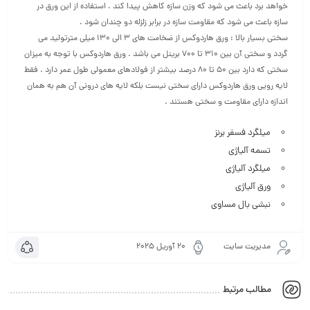
خواهد برد باعث می شود که وزن سازه کاهش پیدا کند . استفاده از این ورق در
سازه باعث می شود که مقاومت سازه در برابر زلزله دو چندان شود .
سختی بسیار بالا : ورق هاردوکس از ضخامت های ۳ الی ۱۳۰ میلی مترتولید می
گردد و سختی آن بین ۳۱۰ تا ۷۰۰ برینل می باشد . ورق هاردوکس با توجه به میزان
سختی که دارد بین ۵۰ تا ۸۰ درصد بیشتر از فولادهای معمولی طول عمر دارد . فقط
لایه رویی ورق هاردوکس دارای سختی نیست بلکه لایه های درونی آن هم به همان
اندازه دارای مقاومت و سختی هستند .
میلگرد فسفر برنز
تسمه آلیاژی
میلگرد آلیاژی
ورق آلیاژی
نبشی بال مساوی
مدیریت سایت
20 آوریل 2025
مطالب مرتبط