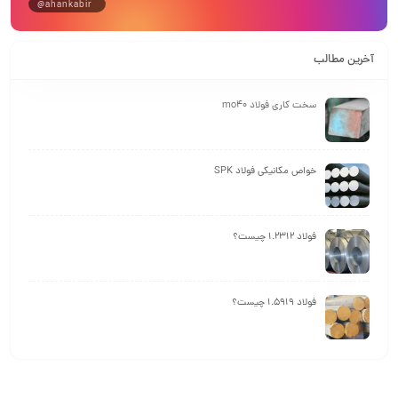
@ahankabir
آخرین مطالب
سخت کاری فولاد mo40
خواص مکانیکی فولاد SPK
فولاد 1.2312 چیست؟
فولاد 1.5919 چیست؟