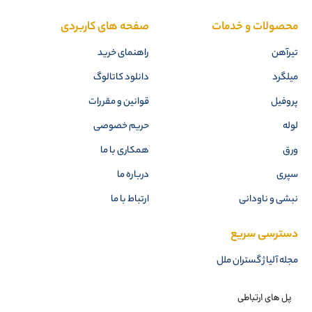
محصولات و خدمات
صفحه های کاربردی
تیرآهن
راهنمای خرید
میلگرد
دانلود کاتالوگ
پروفیل
قوانین و مقررات
لوله
حریم خصوصی
ورق
همکاری با ما
سپری
درباره ما
نبشی و ناودانی
ارتباط با ما
دسترسی سریع
مجله آلیاژ گستران ملل
پل های ارتباطی