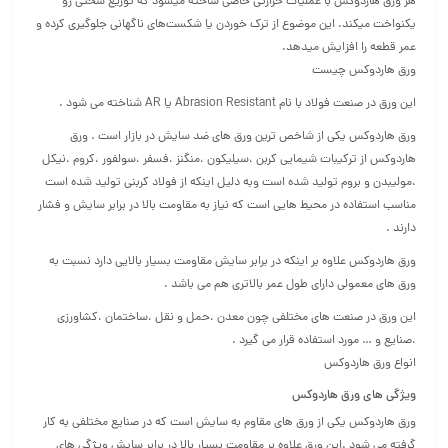
هر ورق هاردوکس با عملیات حرارتی خاصی ساخته میشود که توزیع سختی رو
یکنواخت میکند. این موضوع از ترک خوردن یا شکست‌های ناگهانی جلوگیری کرده و
عمر قطعه را افزایش میدهد.
ورق هاردوکس چیست
این ورق در صنعت فولاد با نام Abrasion Resistant یا AR شناخته می شود .
ورق هاردوکس یکی از شاخص ترین ورق های ضد سایش در بازار است . ورق
هاردوکس از ترکیبات شیمایی کربن ،سیلیکون ،منگنز ،فسفر ،سولفور ،کروم ،نیکل
،مولیبدن و بروم تولید شده است وبه دلیل اینکه از فولاد کربنی تولید شده است
مناسب استفاده در محیط هایی است که نیاز به مقاومت بالا در برابر سایش و فشار
دارند .
ورق هاردوکس علاوه بر اینکه در برابر سایش مقاومت بسیار بالایی دارد نسبت به
ورق های معمولی دارای طول عمر بالاتری هم می باشد .
این ورق در صنعت های مختلفی چون معدن ،حمل و نقل ،ساختمان ،کشاورزی
،صنایع و … مورد استفاده قرار می گیرد .
انواع ورق هاردوکس
ویژگی های ورق هاردوکس
ورق هاردوکس یکی از ورق های مقاوم به سایش است که در صنایع مختلفی به کار
گرفته می شود .این ورق علاوه بر مقاومت بسیار بالا در برابر سایش ویژگی های