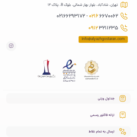
تهران، شادآباد، بلوار بهار شمالی، بلوک B، پلاک 12
0216
6670062 - 02166293172
0912
3211235
Info@alyazhgostaran.com
جداول وزنی
ارائه فاکتور رسـمی
ارسال به تمام نقاط