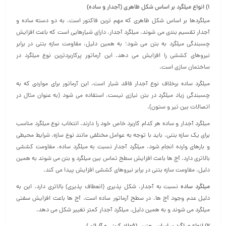
1) انواع میلگرد بر اساس شکل ظاهری (آجدار و ساده)
میلگردها بر اساس شکل ظاهری که مهم ترین فاکتور است، به دو دسته ساده و
آجدار تقسیم بندی می شوند. میلگرد آجدار، دارای شیارهایی است که باعث افزایش
چسبندگی میلگرد به بتن می‌ شود؛ به همین دلیل، مقاومت سازه بتنی در برابر
نیروهای کششی را افزایش می دهد. این آرماتور پرکاربردترین نوع میلگرد در
ساختمان‌ سازی است.
میلگرد ساده برخلاف نوع آجدار فاقد شیار است. این آرماتور برای مواردی که به
چسبندگی زیاد میلگرد در بتن نیازی نیست، استفاده می شود (به عنوان مثال در
اتصالات بین تیر و ستون).
میلگرد آجدار و ساده هر کدام کاربرد خاص خود را دارند. انتخاب نوع میلگرد مناسب
برای یک سازه بتنی، باید با توجه به عوامل مختلفی مانند نوع سازه، شرایط محیطی
و بارهای وارده انجام شود. میلگرد آجدار نسبت به میلگرد ساده، مقاومت کششی
بالاتری دارد. آج‌ ها باعث افزایش سطح تماس بین میلگرد و بتن می‌ شوند به همین
دلیل، مقاومت سازه بتنی در برابر نیروهای کششی افزایش پیدا می کند.
میلگرد ساده
نسبت به آجدار، شکل پذیری (انعطاف پذیری) بالاتری دارد. این به
دلیل عدم وجود آج‌ ها، در سطح آرماتور ساده است. آج‌ ها باعث افزایش سفتی
میلگرد می‌ شوند و به همین دلیل، میلگرد آجدار کمتر تغییر شکل می دهد.