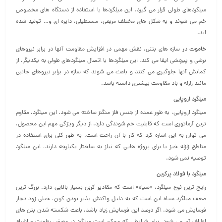
میلگردهای طولی قرار می‌ گیرد. این میلگردها با استفاده از دستگاه‌ های مخصوص
خم می‌ شوند و به شکل‌ های مختلف مربعی، مستطیلی، دایره‌ ای و… تولید شده
اند.
خاموت
در سازه‌ های بتنی، نقش مهمی در افزایش مقاومت آنها در برابر نیروهای
برشی و پیچشی ایفا می‌ کند. این میلگردها با اتصال میلگردهای طولی به یکدیگر، از
کمانش آنها جلوگیری می‌ کنند و باعث می‌ شوند که سازه در برابر نیروهای جانبی
مانند زلزله و باد مقاومت بیشتری داشته باشد.
میلگرد اروپایی
میلگرد اروپایی، به‌ طور عمده از جنس فلز منگنز ساخته می شود. این میلگرد، مقاوم‌
ترین آرماتوری است که قابلیت خم‌ شوندگی دارد. از دیگر ویژگی مهم این محصول،
می‌ توان به این اشاره کرد که کار با آن راحت است. به‌ طور کلی برای استفاده در
مناطق زلزله‌ خیز یا برای پروژه‌ هایی که نیاز به ساختار یکپارچه دارند، این میلگرد
توصیه نمی‌ شود.
میلگرد با فولاد پرکربن
رایج‌ ترین نوع میلگرد، «سیاه» است که مقادیر کربن بسیار بالایی دارد. بزرگ‌ ترین
ضعف میلگرد سیاه این است که به دلیل واکنش پذیر بودن کربن، خیلی زود دچار
فرسایش می‌ شود. اگر درصد این فرسایش زیاد باشد، باعث شکسته شدن بتن‌ های
اطراف آن می‌ شود. برای شرایطی که ممکن است میلگرد در معرض رطوبت و اشباع