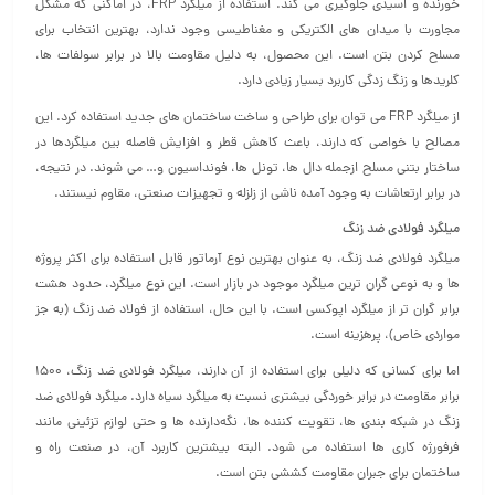
خورنده و اسیدی جلوگیری می‌ کند. استفاده از میلگرد FRP، در اماکنی که مشکل
مجاورت با میدان‌ های الکتریکی و مغناطیسی وجود ندارد، بهترین انتخاب برای
مسلح کردن بتن است. این محصول، به دليل مقاومت بالا در برابر سولفات‌ ها،
كلريدها و زنگ زدگی کاربرد بسیار زیادی دارد.
از میلگرد FRP می‌ توان برای طراحی و ساخت ساختمان‌ های جدید استفاده کرد. این
مصالح با خواصی که دارند، باعث کاهش قطر و افزایش فاصله‌ بین میلگردها در
ساختار بتنی مسلح ازجمله دال‌ ها، تونل‌ ها، فونداسیون و… می‌ شوند. در نتیجه،
در برابر ارتعاشات به وجود آمده ناشی از زلزله و تجهیزات صنعتی، مقاوم نیستند.
میلگرد فولادی ضد زنگ
میلگرد فولادی ضد زنگ، به عنوان بهترین نوع آرماتور قابل استفاده برای اکثر پروژه
ها و به نوعی گران‌ ترین میلگرد موجود در بازار است. این نوع میلگرد، حدود هشت
برابر گران‌ تر از میلگرد اپوکسی است. با این حال، استفاده از فولاد ضد زنگ (به جز
مواردی خاص)، پرهزینه است.
اما برای کسانی که دلیلی برای استفاده از آن دارند، میلگرد فولادی ضد زنگ، 1500
برابر مقاومت در برابر خوردگی بیشتری نسبت به میلگرد سیاه دارد. میلگرد فولادی ضد
زنگ در شبکه‌ بندی‌ ها، تقویت‌ کننده‌ ها، نگه‌دارنده‌ ها و حتی لوازم تزئینی مانند
فرفورژه‌ کاری‌ ها استفاده می‌ شود. البته بیشترین کاربرد آن، در صنعت راه و
ساختمان برای جبران مقاومت کششی بتن است.