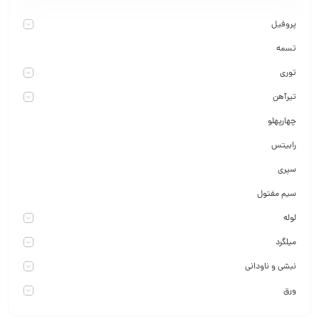
پروفیل
تسمه
توری
تیرآهن
چهارپهلو
رابیتس
سپری
سیم مفتول
لوله
میلگرد
نبشی و ناودانی
ورق