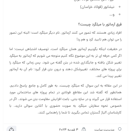
نیشابور (فولاد خراسان)
و…
فرق آرماتور با میلگرد چیست؟
افراد زیادی هستند که تصور می کنند آرماتور، نام دیگر میلگرد است؛ البته این تصور
را می توان هم تایید کرد و هم رد!
در حقیقت اینکه بگوییم آرماتور همان میلگرد است، توصیف اشتباهی نیست؛ اما
اگر کمی حرفه ای تر به این موضوع نگاه کنیم متوجه می شویم که آرماتور به میلگرد
تغییر شکل یافته و جایگذاری شده در بتن گفته می شود. پس زمانی که میلگرد را
برای پروژه های مختلف، تغییرشکل دهند و درون بتن قرار گیرد؛ نام آن به آرماتور
تغییر پیدا می کند.
در این مقاله به این سوال که میلگرد چیست، به طور کامل و جامع پاسخ دادیم.
همانطور که گفته شد این مقاطع فولادی در تمام پروژه های ساختمانی مورد
استفاده قرار می گیرند و در سازه بتنی، باعث افزایش مقاومت بتن می شوند. اگر در
خصوص نحوه سفارش میلگرد به صورت حضوری یا آنلاین سوالی دارید، با
کارشناسان آلیاژ گستران تماس بگیرید تا شما را راهنمایی کنند.
مدیریت سایت
4 فوریه 2024