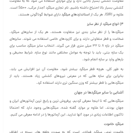
مقاومت کششی بسیار بالایی دارد و برای مواردی استفاده می‌ شود که به مقاومت
کششی بسیار بالا احتیاج داشته باشیم. نام تجاری میلگرد آجدار مرکب، S500 است.
علاوه بر ISIRI، هر یک از
استانداردهای میلگرد
دارای ضوابط گوناگونی هستند.
4)
انواع میلگرد از نظر سایز
میلگردها را از نظر سایز بندی نیز متفاوت هستند. هر یک از سایزهای میلگرد،
ضخامت و قطر متفاوتی دارند و برای کاربردهای خاصی استفاده می‌ شوند. سایزهای
میلگرد در بازه 8 تا 32 میلی متری قرار می گیرند. انتخاب سایز میلگرد مناسب برای
یک سازه بتنی، باید با توجه به عوامل مختلفی مانند نوع سازه، شرایط محیطی و
بارهای وارد بر سازه انجام شود.
به طور کلی، هرچه قطر میلگرد بیشتر شود، مقاومت آن نیز افزایش می یابد.
بنابراین برای سازه‌ هایی که در معرض نیروهای کششی زیاد هستند، باید از
میلگردهایی با قطر بیشتر که وزن سنگین تری دارند استفاده کرد.
آشنایی با سایر میلگردها در جهان
میلگردهایی که تا اینجا معرفی کردیم، پرفروش ترین و رایج ترین آرماتورهای ایران و
جهان بودند. اما علاوه بر موارد گفته شده، میلگردهایی وجود دارد که احتمالا
تاکنون اطلاعات زیادی در مورد آنها ندارید. این آرماتورها را در ادامه معرفی می کنیم.
میلگرد خاموت
خاموت نوعی میلگرد فولادی است که به صورت حلقه‌ های بسته در اطراف