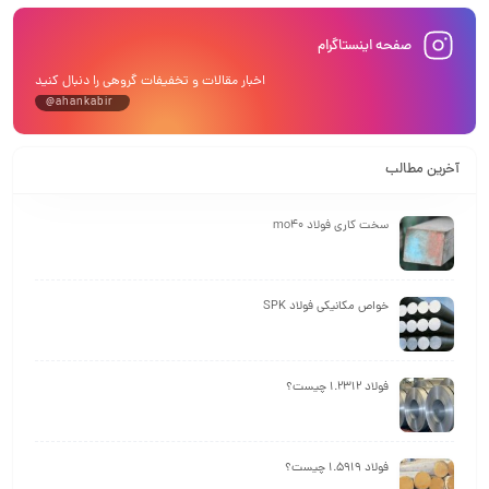
صفحه اینستاگرام
اخبار مقالات و تخفیفات گروهی را دنبال کنید
@ahankabir
آخرین مطالب
سخت کاری فولاد mo40
خواص مکانیکی فولاد SPK
فولاد 1.2312 چیست؟
فولاد 1.5919 چیست؟