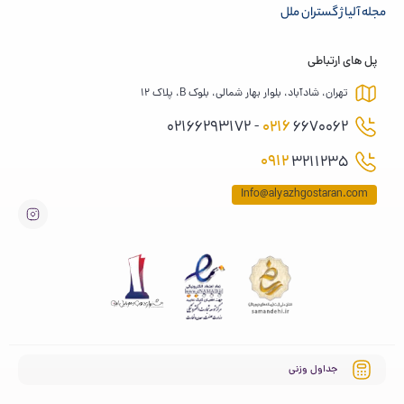
مجله آلیاژ گستران ملل
پل های ارتباطی
تهران، شادآباد، بلوار بهار شمالی، بلوک B، پلاک 12
0216
6670062 - 02166293172
0912
3211235
Info@alyazhgostaran.com
جداول وزنی