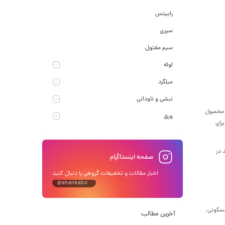
رابیتس
سپری
سیم مفتول
لوله
میلگرد
نبشی و ناودانی
ین محصول
ورق
رای
 در
صفحه اینستاگرام
اخبار مقالات و تخفیفات گروهی را دنبال کنید
@ahankabir
مسکونی،
آخرین مطالب