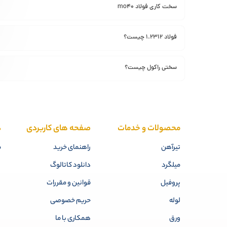
سخت کاری فولاد mo40
فولاد 1.2312 چیست؟
سختی راکول چیست؟
محصولات و خدمات
صفحه های کاربردی
د
تیرآهن
راهنمای خرید
م
میلگرد
دانلود کاتالوگ
پروفیل
قوانین و مقررات
لوله
حریم خصوصی
ورق
همکاری با ما