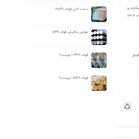
 ساخت و
سخت کاری فولاد mo40
د تا حد
خواص مکانیکی فولاد SPK
فشار
فولاد 1.2312 چیست؟
فولاد 1.5919 چیست؟