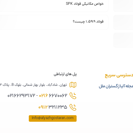
خواص مکانیکی فولاد SPK
ادامه ...
فولاد 1.5919 چیست؟
ادامه ...
ادامه ...
سترسی سریع
پل های ارتباطی
تهران، شادآباد، بلوار بهار شمالی، بلوک B، پلاک 12
جله آلیاژ گستران ملل
0216
6670062 - 02166293172
0912
3211235
Info@alyazhgostaran.com