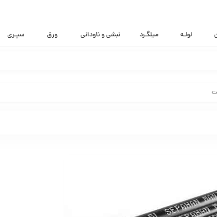
ن
لولـه
میلگـرد
نبشی و ناودانی
ورق
سپـری
عت