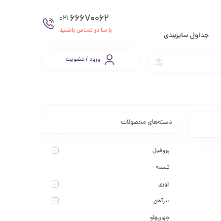
66670062
021
با مـا در تمـاس باشـید
جداول سایزبندی
ورود / عضویت
دسته‌های محصولات
پروفیل
تسمه
توری
تیرآهن
چهارپهلو