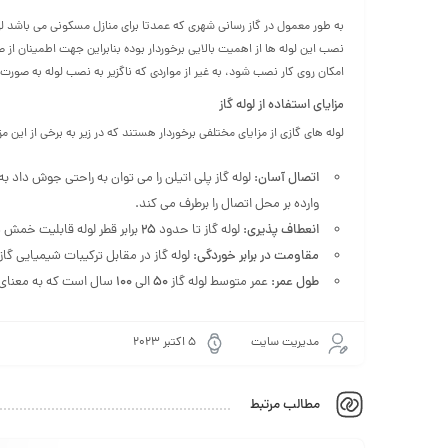
به طور معمول در گاز رسانی شهری که عمدتا برای منازل مسکونی می باشد ل
نصب این لوله ها از اهمیت بالایی برخوردار بوده بنابراین جهت اطمینان از ص
امکان روی کار نصب شود، به غیر از مواردی که ناگزیر به نصب لوله به صورت ز
مزایای استفاده از لوله گاز
لوله های گازی از مزایای مختلفی برخوردار هستند که در زیر به برخی از این مز
اتصال آسان:
لوله گاز پلی اتیلن را می توان به راحتی جوش داد به
وارده بر محل اتصال را برطرف می کند.
انعطاف پذیری:
لوله گاز تا حدود
۲۵
برابر قطر لوله قابلیت خمش د
مقاومت در برابر خوردگی:
لوله گاز در مقابل ترکیبات شیمیایی گاز
طول عمر:
عمر متوسط لوله گاز
۵۰
الی
۱۰۰
سال است که به معنای ک
مدیریت سایت
5 اکتبر 2023
مطالب مرتبط