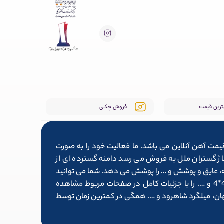
ترین قیمت
فروش چکـی
یمت آهن آنلاین می باشد. ما فعالیت خود را به صورت
ط سایت آلیاژ گستران ملل به فروش می رسد دامنه گسترده ای از
وله، عایق و پوشش و … را پوشش می دهد. شما می توانید
لیست کامل محصولاتی همچون تیرآهن 14، میلگرد ۱۶، قوطی پروفیل 4*4 و …. را با جزئیات کامل در صفحات مربوط مشاهده
فهان، میلگرد شاهرود و …. همگی در کمترین زمان توسط