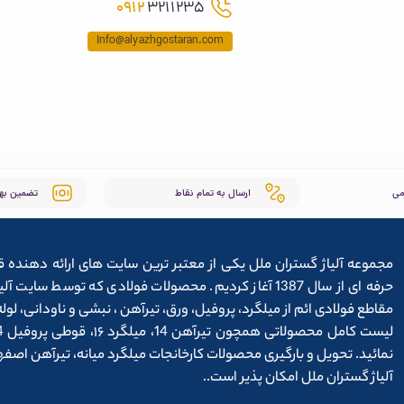
0912
3211235
Info@alyazhgostaran.com
می
ارسال به تمام نقاط
تضمین به
مجموعه آلیاژ گستران ملل یکی از معتبر ترین سایت های ارائه دهنده ق
حرفه ای از سال 1387 آغاز کردیم. محصولات فولادی که توس
مقاطع فولادی ائم از میلگرد، پروفیل، ورق، تیرآهن ، نبشی و ناودانی، ل
نمائید. تحویل و بارگیری محصولات کارخانجات میلگرد میانه، تیرآهن اص
آلیاژ گستران ملل امکان پذیر است..