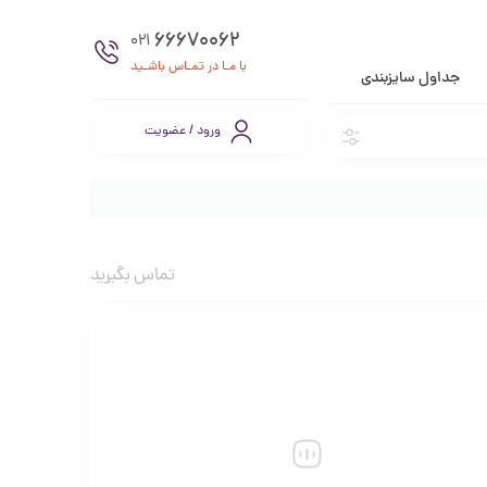
66670062
021
با مـا در تمـاس باشـید
جداول سایزبندی
ورود / عضویت
تماس بگیرید