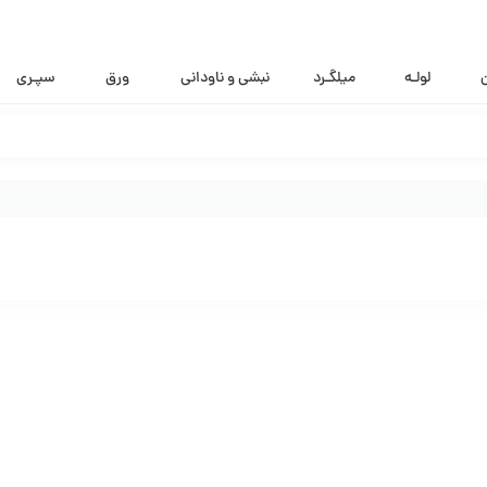
ن
لولـه
میلگـرد
نبشی و ناودانی
ورق
سپـری