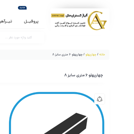
جدید
پروفیــل
تیــرآه
خانه
/
چهارپهلو
/ چهارپهلو 6 متری سایز 8
چهارپهلو 6 متری سایز 8