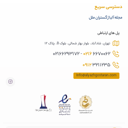
دسترسی سریع
مجله آلیاژ گستران ملل
پل های ارتباطی
تهران، شادآباد، بلوار بهار شمالی، بلوک B، پلاک 12
0216
6670062 - 02166293172
0912
3211235
Info@alyazhgostaran.com