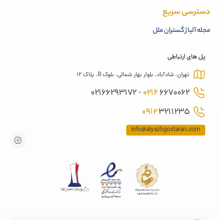
دسترسی سریع
مجله آلیاژ گستران ملل
پل های ارتباطی
تهران، شادآباد، بلوار بهار شمالی، بلوک B، پلاک 12
0216
6670062 - 02166293172
0912
3211235
Info@alyazhgostaran.com