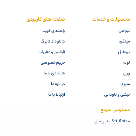
محصولات و خدمات
صفحه های کاربردی
تیرآهن
راهنمای خرید
میلگرد
دانلود کاتالوگ
پروفیل
قوانین و مقررات
لوله
حریم خصوصی
ورق
همکاری با ما
سپری
درباره ما
نبشی و ناودانی
ارتباط با ما
دسترسی سریع
مجله آلیاژ گستران ملل