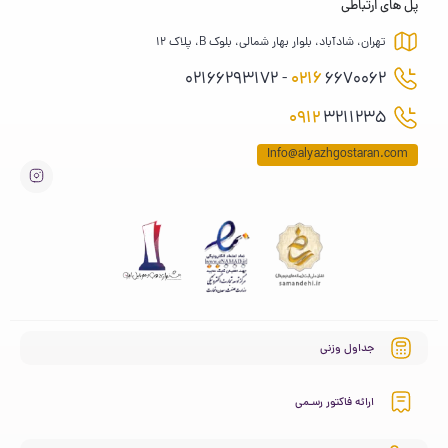
پل های ارتباطی
تهران، شادآباد، بلوار بهار شمالی، بلوک B، پلاک 12
0216
6670062 - 02166293172
0912
3211235
Info@alyazhgostaran.com
جداول وزنی
ارائه فاکتور رسـمی