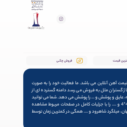
ترین قیمت
فروش چکـی
یمت آهن آنلاین می باشد. ما فعالیت خود را به صورت
ط سایت آلیاژ گستران ملل به فروش می رسد دامنه گسترده ای از
وله، عایق و پوشش و … را پوشش می دهد. شما می توانید
لیست کامل محصولاتی همچون تیرآهن 14، میلگرد ۱۶، قوطی پروفیل 4*4 و …. را با جزئیات کامل در صفحات مربوط مشاهده
فهان، میلگرد شاهرود و …. همگی در کمترین زمان توسط