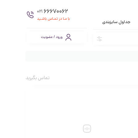
66670062
021
با مـا در تمـاس باشـید
جداول سایزبندی
ورود / عضویت
تماس بگیرید