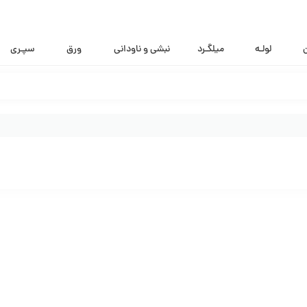
ن
لولـه
میلگـرد
نبشی و ناودانی
ورق
سپـری