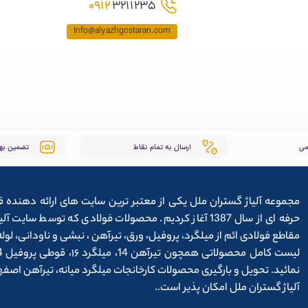
0912
3211235
Info@alyazhgostaran.com
می
ارسال به تمام نقاط
تضمین به
مجموعه آلیاژ گستران ملل یکی از معتبر ترین سایت های ارائه دهنده ق
حرفه ای از سال 1387 آغاز کردیم. محصولات فولادی که توس
مقاطع فولادی ائم از میلگرد، پروفیل، ورق، تیرآهن ، نبشی و ناودانی، ل
نمائید. تحویل و بارگیری محصولات کارخانجات میلگرد میانه، تیرآهن اص
آلیاژ گستران ملل امکان پذیر است..