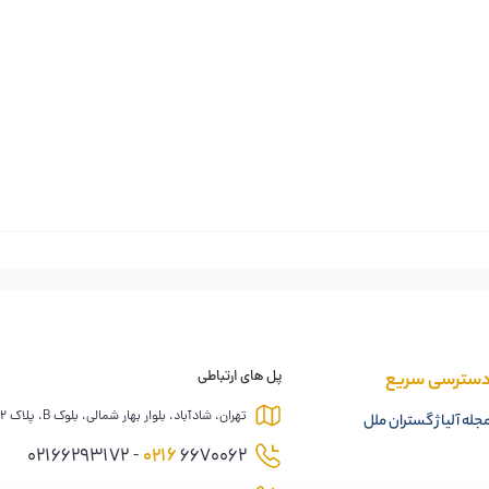
سترسی سریع
پل های ارتباطی
تهران، شادآباد، بلوار بهار شمالی، بلوک B، پلاک 12
جله آلیاژ گستران ملل
0216
6670062 - 02166293172