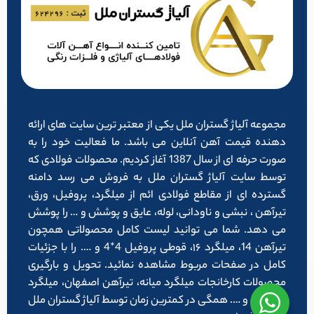
مجموعه آلیاژ گستران ملل یکی از معتبر ترین سایت های ارائه
دهنده قیمت آهن آنلاین می باشد. ما فعالیت خود را به
صورت حرفه ای از سال 1387 آغاز کردیم. محصولات فولادی که
توسط سایت آلیاژ گستران ملل به فروش می رسد دامنه
گسترده ای از مقاطع فولادی ائم از میلگرد، پروفیل، ورق،
تیرآهن ، نبشی و ناودانی، لوله، عایق و پوشش و … را پوشش
می دهد. شما می توانید لیست کامل محصولاتی همچون
تیرآهن 14، میلگرد ۱۶، قوطی پروفیل 4*4 و …. را با جزئیات
کامل در صفحات مربوط مشاهده نمائید. تحویل و بارگیری
محصولات کارخانجات میلگرد میانه، تیرآهن اصفهان، میلگرد
شاهرود و …. همگی در کمترین زمان توسط آلیاژ گستران ملل