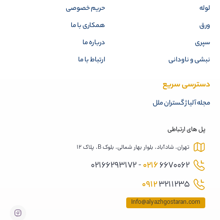
لوله
حریم خصوصی
ورق
همکاری با ما
سپری
درباره ما
نبشی و ناودانی
ارتباط با ما
دسترسی سریع
مجله آلیاژ گستران ملل
پل های ارتباطی
تهران، شادآباد، بلوار بهار شمالی، بلوک B، پلاک 12
0216
6670062 - 02166293172
0912
3211235
Info@alyazhgostaran.com