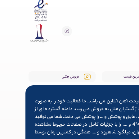
ترین قیمت
فروش چکـی
یمت آهن آنلاین می باشد. ما فعالیت خود را به صورت
ط سایت آلیاژ گستران ملل به فروش می رسد دامنه گسترده ای از
وله، عایق و پوشش و … را پوشش می دهد. شما می توانید
لیست کامل محصولاتی همچون تیرآهن 14، میلگرد ۱۶، قوطی پروفیل 4*4 و …. را با جزئیات کامل در صفحات مربوط مشاهده
فهان، میلگرد شاهرود و …. همگی در کمترین زمان توسط