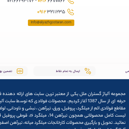
0216
6670062 - 02166293172
0912
3211235
Info@alyazhgostaran.com
می
ارسال به تمام نقاط
تضمین به
مجموعه آلیاژ گستران ملل یکی از معتبر ترین سایت های ارائه دهنده ق
حرفه ای از سال 1387 آغاز کردیم. محصولات فولادی که توس
مقاطع فولادی ائم از میلگرد، پروفیل، ورق، تیرآهن ، نبشی و ناودانی، ل
نمائید. تحویل و بارگیری محصولات کارخانجات میلگرد میانه، تیرآهن اص