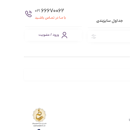
66670062
021
با مـا در تمـاس باشـید
جداول سایزبندی
ورود / عضویت