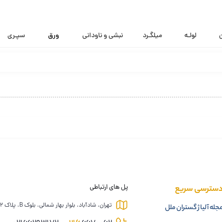
ن
لولـه
میلگـرد
نبشی و ناودانی
ورق
سپـری
سترسی سریع
پل های ارتباطی
تهران، شادآباد، بلوار بهار شمالی، بلوک B، پلاک 12
جله آلیاژ گستران ملل