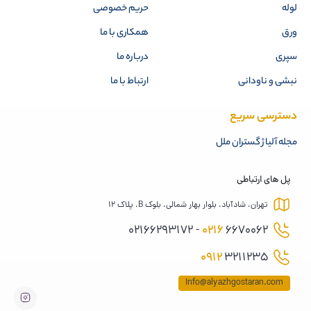
لوله
حریم خصوصی
ورق
همکاری با ما
سپری
درباره ما
نبشی و ناودانی
ارتباط با ما
دسترسی سریع
مجله آلیاژ گستران ملل
پل های ارتباطی
تهران، شادآباد، بلوار بهار شمالی، بلوک B، پلاک 12
0216
6670062 - 02166293172
0912
3211235
Info@alyazhgostaran.com