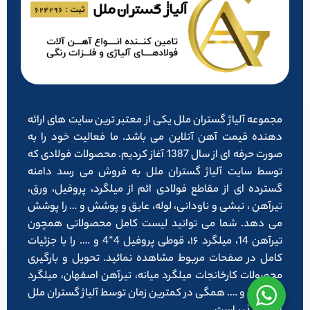
مجموعه آلیاژ گستران ملل یکی از معتبر ترین سایت های ارائه
دهنده قیمت آهن آنلاین می باشد. ما فعالیت خود را به
صورت حرفه ای از سال 1387 آغاز کردیم. محصولات فولادی که
توسط سایت آلیاژ گستران ملل به فروش می رسد دامنه
گسترده ای از مقاطع فولادی ائم از میلگرد، پروفیل، ورق،
تیرآهن ، نبشی و ناودانی، لوله، عایق و پوشش و … را پوشش
می دهد. شما می توانید لیست کامل محصولاتی همچون
تیرآهن 14، میلگرد ۱۶، قوطی پروفیل 4*4 و …. را با جزئیات
کامل در صفحات مربوط مشاهده نمائید. تحویل و بارگیری
محصولات کارخانجات میلگرد میانه، تیرآهن اصفهان، میلگرد
شاهرود و …. همگی در کمترین زمان توسط آلیاژ گستران ملل