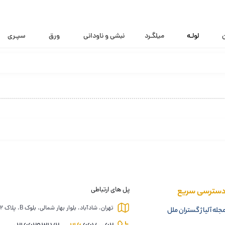
ن
لولـه
میلگـرد
نبشی و ناودانی
ورق
سپـری
سترسی سریع
پل های ارتباطی
تهران، شادآباد، بلوار بهار شمالی، بلوک B، پلاک 12
جله آلیاژ گستران ملل