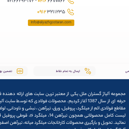
0216
6670062 - 02166293172
0912
3211235
Info@alyazhgostaran.com
می
ارسال به تمام نقاط
تضمین به
مجموعه آلیاژ گستران ملل یکی از معتبر ترین سایت های ارائه دهنده ق
حرفه ای از سال 1387 آغاز کردیم. محصولات فولادی که توس
مقاطع فولادی ائم از میلگرد، پروفیل، ورق، تیرآهن ، نبشی و ناودانی، ل
نمائید. تحویل و بارگیری محصولات کارخانجات میلگرد میانه، تیرآهن اص