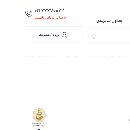
66670062
021
با مـا در تمـاس باشـید
جداول سایزبندی
ورود / عضویت