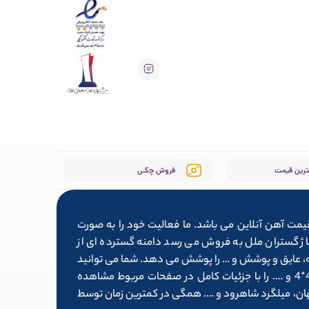
ترین قیمت
فروش چکـی
یمت آهن آنلاین می باشد. ما فعالیت خود را به صورت
ط سایت آلیاژ گستران ملل به فروش می رسد دامنه گسترده ای از
وله، عایق و پوشش و … را پوشش می دهد. شما می توانید
لیست کامل محصولاتی همچون تیرآهن 14، میلگرد ۱۶، قوطی پروفیل 4*4 و …. را با جزئیات کامل در صفحات مربوط مشاهده
فهان، میلگرد شاهرود و …. همگی در کمترین زمان توسط